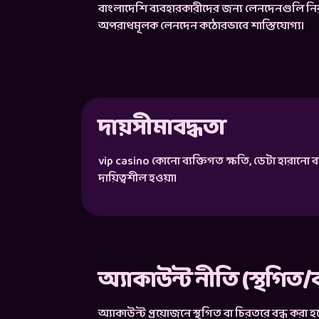
বাংলাদেশি ব্যবহারকারীদের জন্য লেনদেনগুলি নিরাপদ
অপরাধমূলক লেনদেন কঠোরভাবে শাস্তিযোগ্য।
দায়সীমাবদ্ধতা
vip casino কোনো ব্যক্তিগত ক্ষতি, ডেটা হারানো বা 
দায়িত্বশীল হওয়া।
অ্যাকাউন্ট নীতি (স্থগিত/ব
অ্যাকাউন্ট প্রয়োজনে স্থগিত বা চিরতরে বন্ধ করা হত