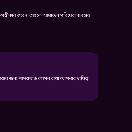
 অস্বীকার করেন, তাহলে আমাদের পরিষেবা ব্যবহার
ার জন্য পাসওয়ার্ড গোপন রাখা আপনার দায়িত্ব।