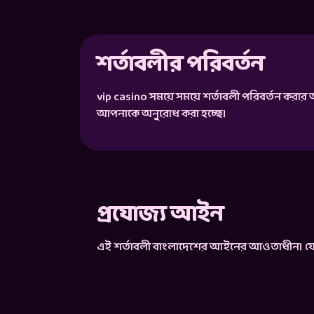
শর্তাবলীর পরিবর্তন
vip casino সময়ে সময়ে শর্তাবলী পরিবর্তন করার
আপনাকে অনুরোধ করা হচ্ছে।
প্রযোজ্য আইন
এই শর্তাবলী বাংলাদেশের আইনের আওতাধীন। যেকোন