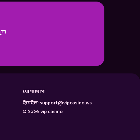
ুন।
যোগাযোগ
ইমেইল: support@vipcasino.ws
© ২০২৬ vip casino