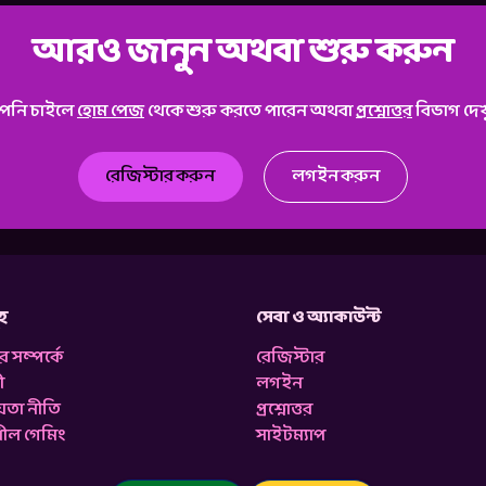
আরও জানুন অথবা শুরু করুন
নি চাইলে
হোম পেজ
থেকে শুরু করতে পারেন অথবা
প্রশ্নোত্তর
বিভাগ দেখ
রেজিস্টার করুন
লগইন করুন
ূহ
সেবা ও অ্যাকাউন্ট
 সম্পর্কে
রেজিস্টার
ী
লগইন
়তা নীতি
প্রশ্নোত্তর
বশীল গেমিং
সাইটম্যাপ