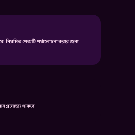
হবে। নিয়মিত পেজটি পর্যালোচনা করার জন্য
র প্রযোজ্য থাকবে।