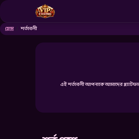
হোম
শর্তাবলী
এই শর্তাবলী আপনাকে আমাদের প্ল্যাটফর্ম ব্য