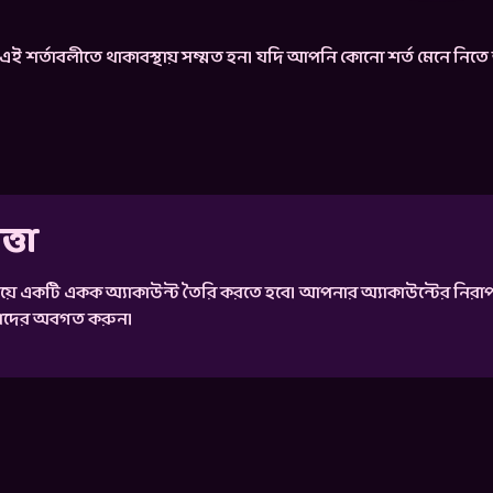
 এই শর্তাবলীতে থাকাবস্থায় সম্মত হন। যদি আপনি কোনো শর্ত মেনে নিতে
্তা
়ে একটি একক অ্যাকাউন্ট তৈরি করতে হবে। আপনার অ্যাকাউন্টের নিরাপত্ত
মাদের অবগত করুন।