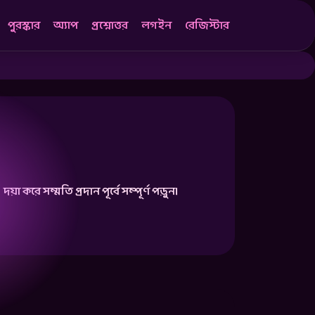
পুরস্কার
অ্যাপ
প্রশ্নোত্তর
লগইন
রেজিস্টার
া করে সম্মতি প্রদান পূর্বে সম্পূর্ণ পড়ুন।