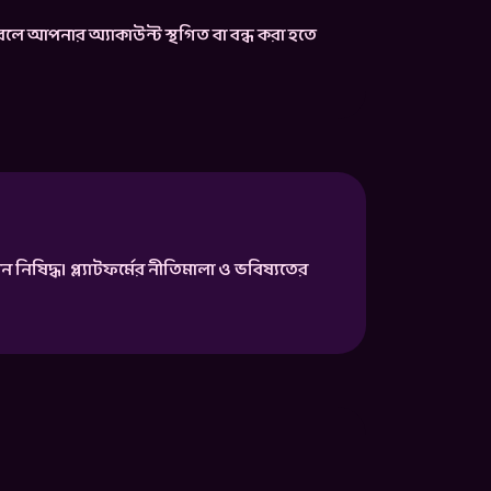
করলে আপনার অ্যাকাউন্ট স্থগিত বা বন্ধ করা হতে
 নিষিদ্ধ। প্ল্যাটফর্মের নীতিমালা ও ভবিষ্যতের