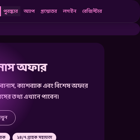
পুরস্কার
অ্যাপ
প্রশ্নোত্তর
লগইন
রেজিস্টার
 বোনাস অফার
 বোনাস, ক্যাশব্যাক এবং বিশেষ অফার
নাসের তথ্য এখানে পাবেন।
েখুন
্যাক
২৪/৭ গ্রাহক সহায়তা