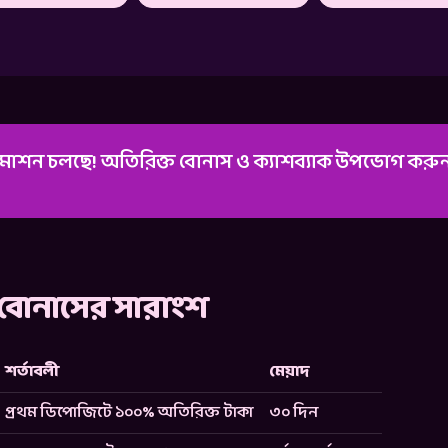
োমোশন চলছে! অতিরিক্ত বোনাস ও ক্যাশব্যাক উপভোগ করু
ও বোনাসের সারাংশ
শর্তাবলী
মেয়াদ
প্রথম ডিপোজিটে ১০০% অতিরিক্ত টাকা
৩০ দিন