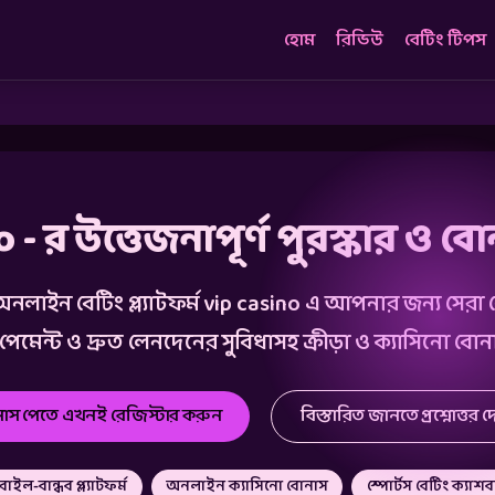
হোম
রিভিউ
বেটিং টিপস
 - র উত্তেজনাপূর্ণ পুরস্কার ও
লাইন বেটিং প্ল্যাটফর্ম vip casino এ আপনার জন্য সেরা
 পেমেন্ট ও দ্রুত লেনদেনের সুবিধাসহ ক্রীড়া ও ক্যাসিনো বো
াস পেতে এখনই রেজিস্টার করুন
বিস্তারিত জানতে প্রশ্নোত্তর দ
াইল-বান্ধব প্ল্যাটফর্ম
অনলাইন ক্যাসিনো বোনাস
স্পোর্টস বেটিং ক্যাশব