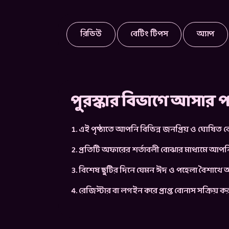
রিভিউ
বেটিং টিপস
অ্যাপ
পুরস্কার বিভাগে আসার প
এই পৃষ্ঠাতে আপনি বিভিন্ন জনপ্রিয় ও ঘোষিত ব
প্রতিটি অফারের শর্তাবলী বোঝার মাধ্যমে আপনি
বিশেষ ছুটির দিনে যেমন ঈদ ও পহেলা বৈশাখে অ
রেজিস্টার বা লগইন করে প্রাপ্ত বোনাস সক্রিয় কর